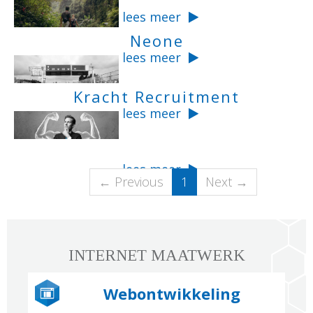
...
lees meer
Neone
...
lees meer
Kracht Recruitment
...
lees meer
...
lees meer
(current)
← Previous
1
Next →
INTERNET MAATWERK
Webontwikkeling