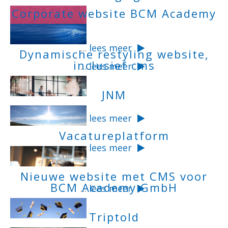
Corporate website BCM Academy
...
lees meer
Dynamische restyling website,
inclusief cms
...
lees meer
JNM
...
lees meer
Vacatureplatform
...
lees meer
Nieuwe website met CMS voor
BCM Academy GmbH
...
lees meer
Triptold