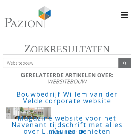
Swi
navi
Z
OEKRESULTATEN
G
ERELATEERDE ARTIKELEN OVER:
WEBSITEBOUW
Bouwbedrijf Willem van der
Velde corporate website
Magazine website voor het
Navenant tijdschrift met alles
over Limburgs genieten
...
lees meer