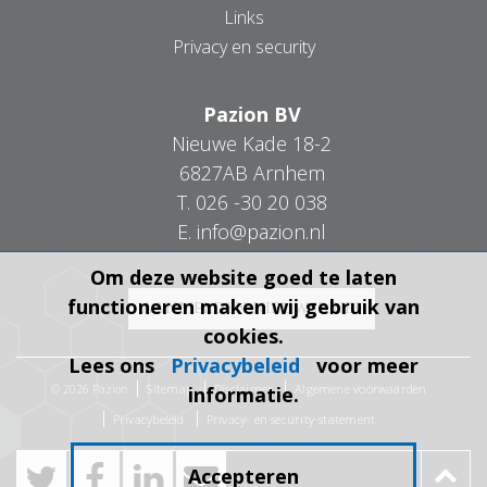
Links
Privacy en security
Pazion BV
Nieuwe Kade 18-2
6827AB Arnhem
T.
026 -30 20 038
E.
info@pazion.nl
Om deze website goed te laten
functioneren maken wij gebruik van
cookies.
Lees ons
Privacybeleid
voor meer
Sitemap
Disclaimer
Algemene voorwaarden
© 2026 Pazion
informatie.
Privacybeleid
Privacy- en security-statement
Accepteren