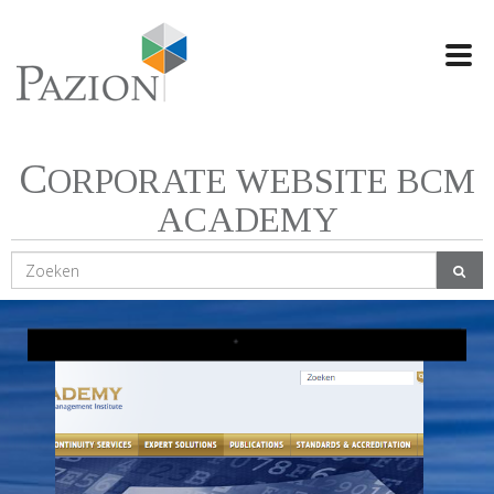
Swi
navi
C
ORPORATE WEBSITE BCM
ACADEMY