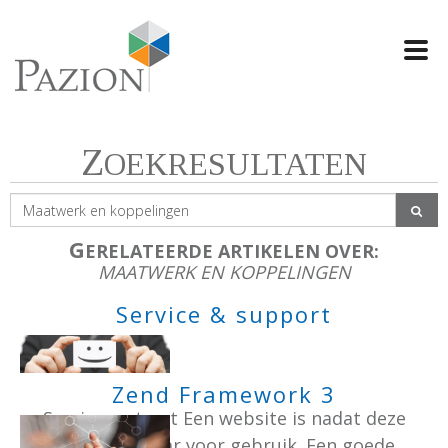
Swi
navi
Z
OEKRESULTATEN
G
ERELATEERDE ARTIKELEN OVER:
MAATWERK EN KOPPELINGEN
Service & support
Zend Framework 3
Servicecontract Een website is nadat deze
live staat klaar voor gebruik. Een goede