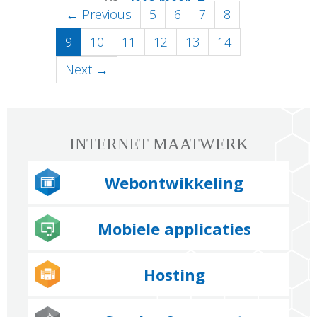
va...
lees meer
← Previous
5
6
7
8
...
lees meer
(current)
9
10
11
12
13
14
Next →
INTERNET MAATWERK
Webontwikkeling
Mobiele applicaties
Hosting