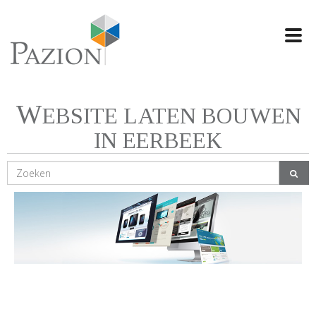
Swi
navi
W
EBSITE LATEN BOUWEN
IN EERBEEK