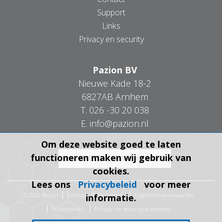
Support
Links
Privacy en security
Pazion BV
Nieuwe Kade 18-2
6827AB Arnhem
T.
026 -30 20 038
E.
info@pazion.nl
Om deze website goed te laten
functioneren maken wij gebruik van
cookies.
Lees ons
Privacybeleid
voor meer
Sitemap
Disclaimer
Algemene voorwaarden
© 2026 Pazion
informatie.
Privacybeleid
Privacy- en security-statement