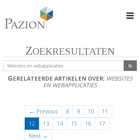
Swi
navi
Z
OEKRESULTATEN
G
ERELATEERDE ARTIKELEN OVER:
WEBSITES
EN WEBAPPLICATIES
← Previous
8
9
10
11
(current)
12
13
14
15
16
17
Next →